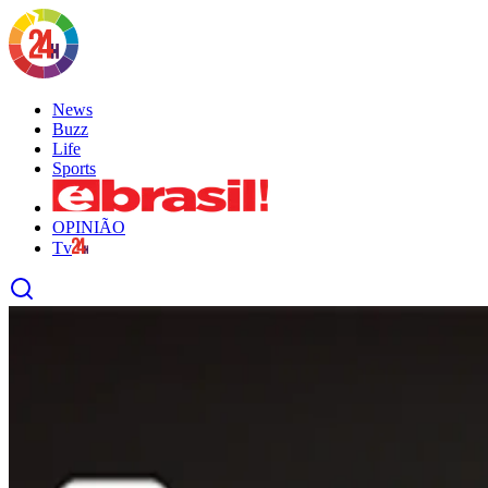
News
Buzz
Life
Sports
OPINIÃO
Tv