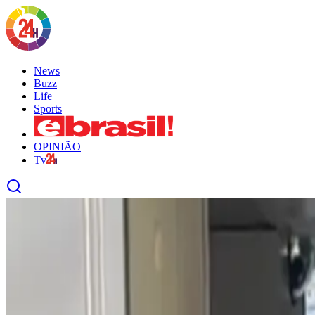
News
Buzz
Life
Sports
OPINIÃO
Tv