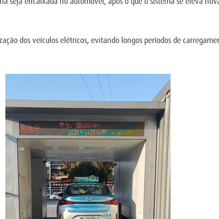
eria seja encaixada no automóvel, após o que o sistema se eleva nova
zação dos veículos elétricos, evitando longos períodos de carregame