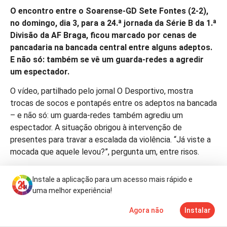
O encontro entre o Soarense-GD Sete Fontes (2-2),
no domingo, dia 3, para a 24.ª jornada da Série B da 1.ª
Divisão da AF Braga, ficou marcado por cenas de
pancadaria na bancada central entre alguns adeptos.
E não só: também se vê um guarda-redes a agredir
um espectador.
O vídeo, partilhado pelo jornal O Desportivo, mostra
trocas de socos e pontapés entre os adeptos na bancada
– e não só: um guarda-redes também agrediu um
espectador. A situação obrigou à intervenção de
presentes para travar a escalada da violência. “Já viste a
mocada que aquele levou?”, pergunta um, entre risos.
Até ao momento, não se sabe o que motivou a discussão;
Instale a aplicação para um acesso mais rápido e
as entidades competentes da AF Braga já reagiram e
uma melhor experiência!
prometem analisar este episódio negro (mais um) no
futebol amador português.
Agora não
Instalar
Notícias
Mais
TV