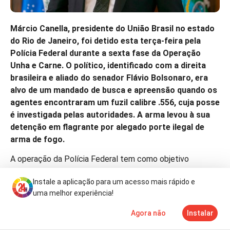
Márcio Canella, presidente do União Brasil no estado
do Rio de Janeiro, foi detido esta terça-feira pela
Polícia Federal durante a sexta fase da Operação
Unha e Carne. O político, identificado com a direita
brasileira e aliado do senador Flávio Bolsonaro, era
alvo de um mandado de busca e apreensão quando os
agentes encontraram um fuzil calibre .556, cuja posse
é investigada pelas autoridades. A arma levou à sua
detenção em flagrante por alegado porte ilegal de
arma de fogo.
A operação da Polícia Federal tem como objetivo
desmantelar um alegado esquema de branqueamento de
Instale a aplicação para um acesso mais rápido e
capitais ligado a uma rede de postos de combustíveis no
uma melhor experiência!
estado do Rio de Janeiro. Segundo as investigações, o
grupo suspeito terá movimentado cerca de 7,6 mil
Agora não
Instalar
Notícias
Mais
TV
milhões de reais ao longo dos últimos seis anos. O