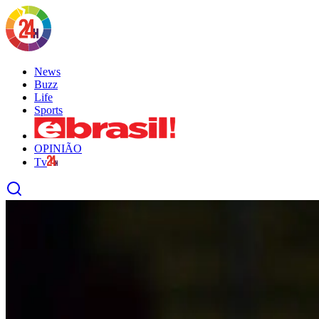
News
Buzz
Life
Sports
OPINIÃO
Tv