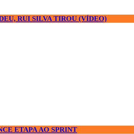
U, RUI SILVA TIROU (VÍDEO)
CE ETAPA AO SPRINT