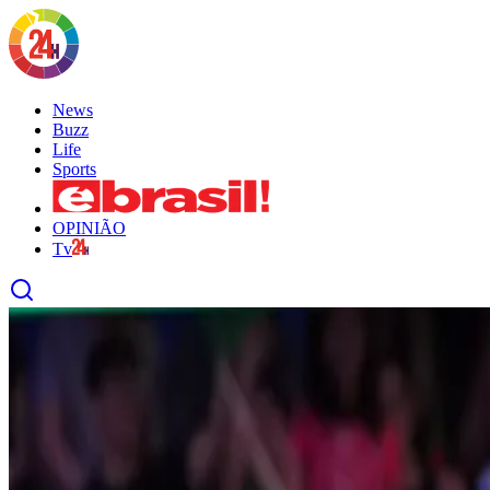
News
Buzz
Life
Sports
OPINIÃO
Tv