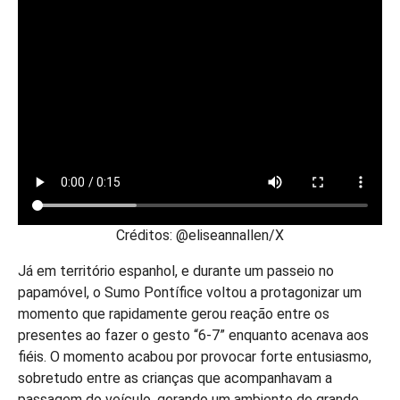
Créditos: @eliseannallen/X
Já em território espanhol, e durante um passeio no
papamóvel, o Sumo Pontífice voltou a protagonizar um
momento que rapidamente gerou reação entre os
presentes ao fazer o gesto “6-7” enquanto acenava aos
fiéis. O momento acabou por provocar forte entusiasmo,
sobretudo entre as crianças que acompanhavam a
passagem do veículo, gerando um ambiente de grande