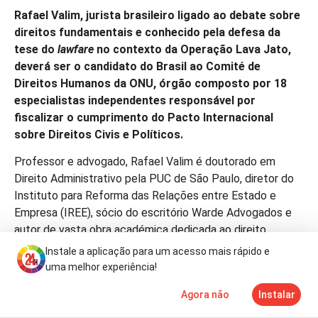
Rafael Valim, jurista brasileiro ligado ao debate sobre
direitos fundamentais e conhecido pela defesa da
tese do
lawfare
no contexto da Operação Lava Jato,
deverá ser o candidato do Brasil ao Comité de
Direitos Humanos da ONU, órgão composto por 18
especialistas independentes responsável por
fiscalizar o cumprimento do Pacto Internacional
sobre Direitos Civis e Políticos.
Professor e advogado, Rafael Valim é doutorado em
Direito Administrativo pela PUC de São Paulo, diretor do
Instituto para Reforma das Relações entre Estado e
Empresa (IREE), sócio do escritório Warde Advogados e
autor de vasta obra académica dedicada ao direito
público e aos direitos fundamentais.
Instale a aplicação para um acesso mais rápido e
uma melhor experiência!
O nome de Valim ganhou projeção internacional durante
os anos da Lava Jato, tornando-se uma das vozes
Agora não
Instalar
Notícias
Mais
TV
jurídicas mais visíveis na contestação às condenações do