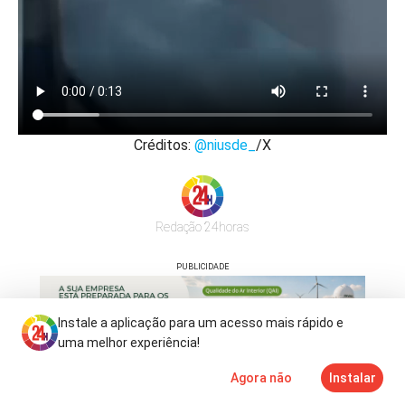
Créditos:
@niusde_
/X
Redação 24horas
PUBLICIDADE
Instale a aplicação para um acesso mais rápido e
uma melhor experiência!
Agora não
Instalar
Notícias
Mais
TV