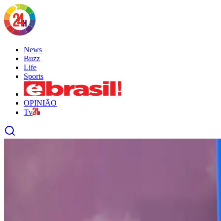
News
Buzz
Life
Sports
OPINIÃO
Tv