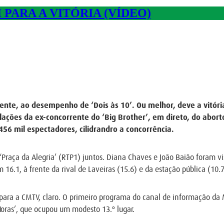
PARA A VITÓRIA (VÍDEO)
ente, ao desempenho de ‘Dois às 10’. Ou melhor, deve a vitóri
elações da ex-concorrente do ‘Big Brother’, em direto, do abor
56 mil espectadores, cilidrandro a concorrência.
e ‘Praça da Alegria’ (RTP1) juntos. Diana Chaves e João Baião foram v
om 16.1, à frente da rival de Laveiras (15.6) e da estação pública (10.7
 para a CMTV, claro. O primeiro programa do canal de informação da
Horas’, que ocupou um modesto 13.º lugar.