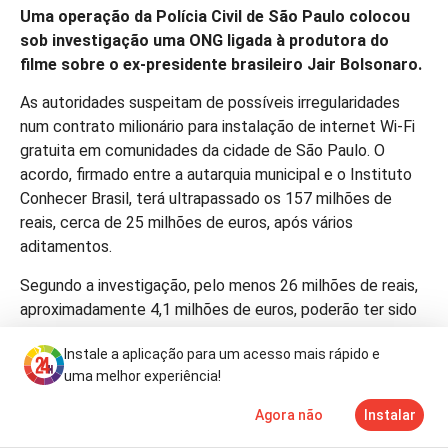
Uma operação da Polícia Civil de São Paulo colocou
sob investigação uma ONG ligada à produtora do
filme sobre o ex-presidente brasileiro Jair Bolsonaro.
As autoridades suspeitam de possíveis irregularidades
num contrato milionário para instalação de internet Wi-Fi
gratuita em comunidades da cidade de São Paulo. O
acordo, firmado entre a autarquia municipal e o Instituto
Conhecer Brasil, terá ultrapassado os 157 milhões de
reais, cerca de 25 milhões de euros, após vários
aditamentos.
Segundo a investigação, pelo menos 26 milhões de reais,
aproximadamente 4,1 milhões de euros, poderão ter sido
pagos sem que todos os serviços contratados tivessem
Instale a aplicação para um acesso mais rápido e
sido executados. Há ainda suspeitas relacionadas com
uma melhor experiência!
documentação fiscal e prestação de contas.
Agora não
Instalar
A ONG é presidida por Karina Ferreira da Gama, também
Notícias
Mais
TV
ligada à produtora Go Up Entertainment, responsável pelo