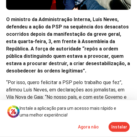
O ministro da Administração Interna, Luís Neves,
defendeu a ação da PSP na sequência dos desacatos
ocorridos depois da manifestação da greve geral,
esta quarta-feira, 3, em frente à Assembleia da
República. A força de autoridade “repôs a ordem
pública distinguindo quem estava a provocar, quem
estava a procurar destruir, a criar desestabilização, a
desobedecer às ordens legítimas”.
“Por isso, quero felicitar a PSP pelo trabalho que fez”,
afirmou Luís Neves, em declarações aos jornalistas, em
Vila Nova de Gaia: “No nosso país, e com este Governo e
comigo, não haverá lugar a comportamentos extremistas,
Instale a aplicação para um acesso mais rápido e
a comportamentos que ponham em causa aquilo que é o
uma melhor experiência!
cumprimento da lei – a lei e a segurança das pessoas e a
segurança e preservação do património são o foco deste
Agora não
Instalar
Notícias
Mais
TV
Governo e são o foco das polícias.”